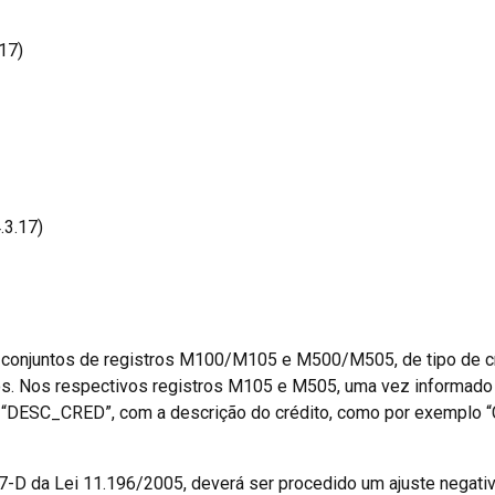
17)
.3.17)
 conjuntos de registros M100/M105 e M500/M505, de tipo de créd
os. Nos respectivos registros M105 e M505, uma vez informa
po “DESC_CRED”, com a descrição do crédito, como por exemplo “
 57-D da Lei 11.196/2005, deverá ser procedido um ajuste negat