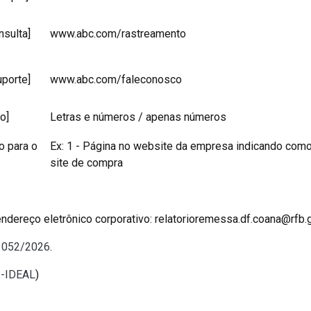
nsulta]
www.abc.com/rastreamento
uporte]
www.abc.com/faleconosco
o]
Letras e números / apenas números
o para o
Ex: 1 - Página no website da empresa indicando como 
site de compra
endereço eletrônico corporativo: relatorioremessa.df.coana@rfb.
º 052/2026
.
I-IDEAL
)