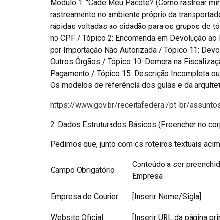
Módulo 1: "Cadê Meu Pacote? (Como rastrear minh
rastreamento no ambiente próprio da transportad
rápidas voltadas ao cidadão para os grupos de t
no CPF / Tópico 2: Encomenda em Devolução ao E
por Importação Não Autorizada / Tópico 11: Devo
Outros Órgãos / Tópico 10: Demora na Fiscalizaç
Pagamento / Tópico 15: Descrição Incompleta ou 
Os modelos de referência dos guias e da arquite
https://www.gov.br/receitafederal/pt-br/assun
2. Dados Estruturados Básicos (Preencher no cor
Pedimos que, junto com os roteiros textuais aci
Conteúdo a ser preenchid
Campo Obrigatório
Empresa
Empresa de Courier
[Inserir Nome/Sigla]
Website Oficial
[Inserir URL da página pri