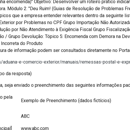
a encomenda)" Objetivo: Desenvolver um roteiro prático indican
ora. Módulo 2: "Deu Ruim! (Guias de Resolução de Problemas Freq
ópicos que a empresa entender relevantes dentro da seguinte li
xterior por Problemas no CPF Grupo Importação Não Autorizada
lução por Não Atendimento à Exigência Fiscal Grupo Fiscalizaç
ão / Grupo Devolução: Tópico 5: Encomenda com Demora na Devol
Incorreta do Produto
tura de informação podem ser consultados diretamente no Porta
tos/aduana-e-comercio-exterior/manuais/remessas-postal-e-exp
po da resposta)
ma, seja enviado o preenchimento das seguintes informações pa
o pela
Exemplo de Preenchimento (dados fictícios)
ABC
ncipal]
www.abc.com