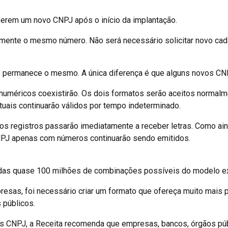
erem um novo CNPJ após o início da implantação.
mente o mesmo número. Não será necessário solicitar novo cadas
 permanece o mesmo. A única diferença é que alguns novos CNP
numéricos coexistirão. Os dois formatos serão aceitos normalme
tuais continuarão válidos por tempo indeterminado.
s registros passarão imediatamente a receber letras. Como a
NPJ apenas com números continuarão sendo emitidos.
 das quase 100 milhões de combinações possíveis do modelo exc
sas, foi necessário criar um formato que ofereça muito mais po
 públicos.
us CNPJ, a Receita recomenda que empresas, bancos, órgãos pú