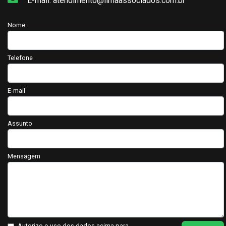
E-mail: atendimento@limaassociados.com.br
Nome
Telefone
E-mail
Assunto
Mensagem
Autorizo o uso dos dados acima para