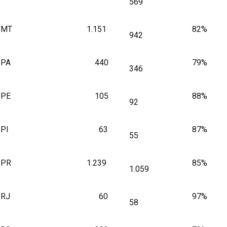
569
MT
1.151
82%
942
PA
440
79%
346
PE
105
88%
92
PI
63
87%
55
PR
1.239
85%
1.059
RJ
60
97%
58