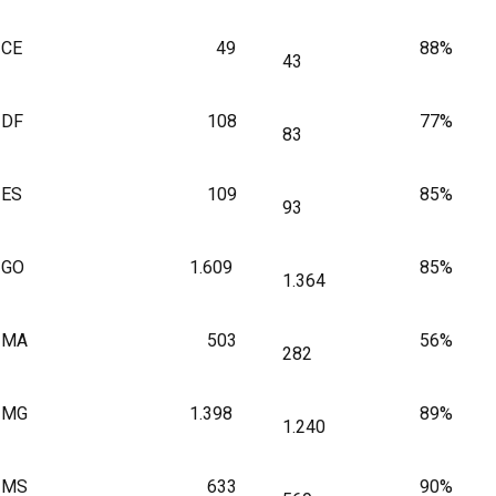
CE
49
88%
43
DF
108
77%
83
ES
109
85%
93
GO
1.609
85%
1.364
MA
503
56%
282
MG
1.398
89%
1.240
MS
633
90%