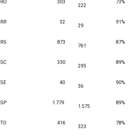
RO
303
73%
222
RR
32
91%
29
RS
873
87%
761
SC
330
89%
295
SE
40
90%
36
SP
1.779
89%
1.575
TO
416
78%
323