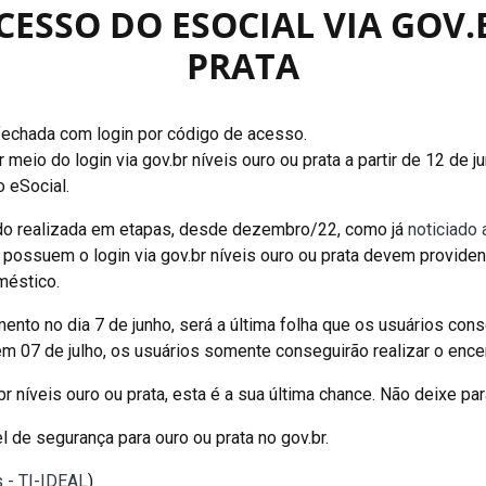
CESSO DO ESOCIAL VIA GOV.
PRATA
 fechada com login por código de acesso.
eio do login via gov.br níveis ouro ou prata a partir de 12 de ju
 eSocial.
o realizada em etapas, desde dezembro/22, como já
noticiado 
 possuem o login via gov.br níveis ouro ou prata devem provide
méstico.
ento no dia 7 de junho, será a última folha que os usuários cons
 em 07 de julho, os usuários somente conseguirão realizar o en
 níveis ouro ou prata, esta é a sua última chance. Não deixe para
 de segurança para ouro ou prata no gov.br.
s - TI-IDEAL
)