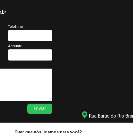
.br
Telefone
Assunto
Enviar
Rua Barão do Rio Bra
Quer que nós ligamos para você?