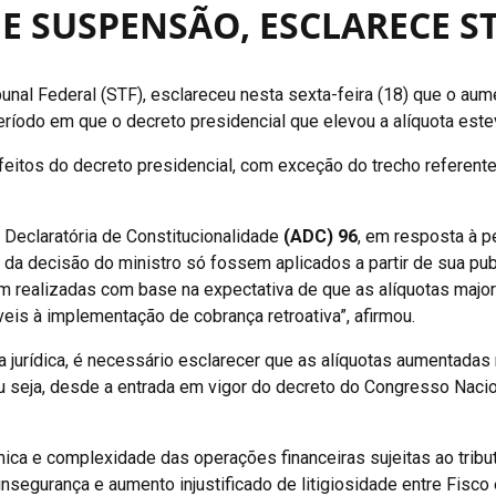
E SUSPENSÃO, ESCLARECE S
unal Federal (STF), esclareceu nesta sexta-feira (18) que o a
eríodo em que o decreto presidencial que elevou a alíquota est
 efeitos do decreto presidencial, com exceção do trecho referen
 Declaratória de Constitucionalidade
(ADC) 96
, em resposta à p
os da decisão do ministro só fossem aplicados a partir de sua p
am realizadas com base na expectativa de que as alíquotas ma
veis à implementação de cobrança retroativa”, afirmou.
ça jurídica, é necessário esclarecer que as alíquotas aumentad
 seja, desde a entrada em vigor do decreto do Congresso Nacio
ca e complexidade das operações financeiras sujeitas ao tribut
 insegurança e aumento injustificado de litigiosidade entre Fisc