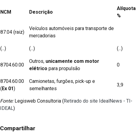
Alíquota
NCM
Descrição
%
Veículos automóveis para transporte de
87.04 (raiz)
mercadorias
(...)
(...)
(...)
Outros,
unicamente com motor
8704.60.00
0
elétrico
para propulsão
8704.60.00
Camionetas, furgões, pick-up e
3,9
(
Ex 01
)
semelhantes
Fonte:
Legisweb Consultoria (
Retirado do site IdealNews - TI-
IDEAL
)
Compartilhar