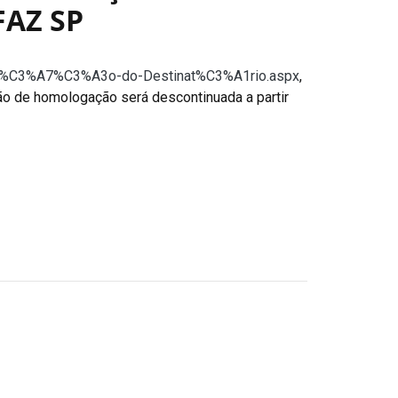
FAZ SP
festa%C3%A7%C3%A3o-do-Destinat%C3%A1rio.aspx
,
ão de homologação será descontinuada a partir